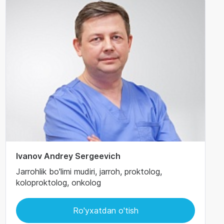
Ivanov Andrey Sergeevich
Jarrohlik bo'limi mudiri, jarroh, proktolog,
koloproktolog, onkolog
Ro'yxatdan o'tish