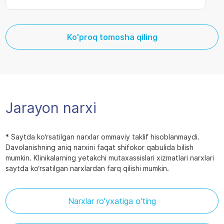
Ko'proq tomosha qiling
Jarayon narxi
* Saytda ko‘rsatilgan narxlar ommaviy taklif hisoblanmaydi.
Davolanishning aniq narxini faqat shifokor qabulida bilish
mumkin. Klinikalarning yetakchi mutaxassislari xizmatlari narxlari
saytda ko‘rsatilgan narxlardan farq qilishi mumkin.
Narxlar ro'yxatiga o'ting