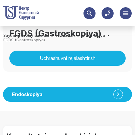
FGDS (Gastroskopiya)
Saytning asosiy sahifasi
Xizmatlar
Endoskopiya
FGDS (Gastroskopiya)
Uchrashuvni rejalashtirish
Endoskopiya