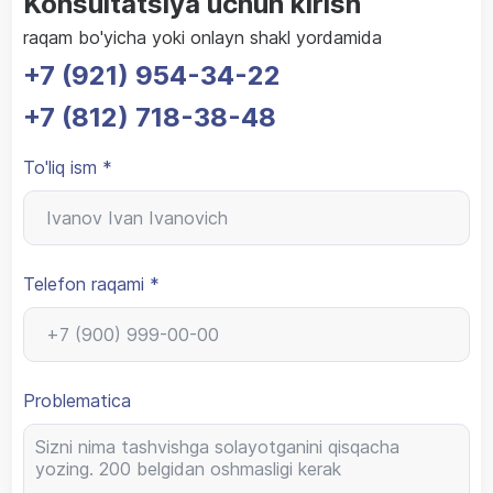
Konsultatsiya uchun kirish
raqam bo'yicha yoki onlayn shakl yordamida
+7 (921) 954-34-22
+7 (812) 718-38-48
To'liq ism *
Telefon raqami *
Problematica