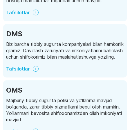
boshqa mamlakatlar fuqarolari uchun mavjud.
Tafsilotlar
DMS
Biz barcha tibbiy sug‘urta kompaniyalari bilan hamkorlik
qilamiz. Davolash zaruriyati va imkoniyatlarini baholash
uchun shifokorimiz bilan maslahatlashuvga yoziling.
Tafsilotlar
OMS
Majburiy tibbiy sug‘urta polisi va yo‘llanma mavjud
bo‘lganda, zarur tibbiy xizmatlarni bepul olish mumkin.
Yo‘llanmani bevosita shifoxonamizdan olish imkoniyati
mavjud.