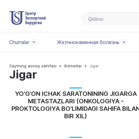
Churralar
Желчнокаменная болезнь
Saytning asosiy sahifasi
Xizmatlar
Jigar
Jigar
YO'G'ON ICHAK SARATONINING JIGARGA
METASTAZLARI (ONKOLOGIYA -
PROKTOLOGIYA BO'LIMIDAGI SAHIFA BILA
BIR XIL)