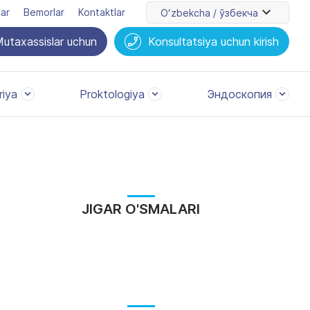
lar
Bemorlar
Kontaktlar
Oʻzbekcha / ўзбекча
utaxassislar uchun
Konsultatsiya uchun kirish
riya
Proktologiya
Эндоскопия
JIGAR O'SMALARI