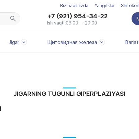
Biz haqimizda
Yangiliklar
Shifokor
+7 (921) 954-34-22
M
Ish vaqti:08:00 — 20:00
Jigar
Щитовидная железа
Bariat
JIGARNING TUGUNLI GIPERPLAZIYASI
N