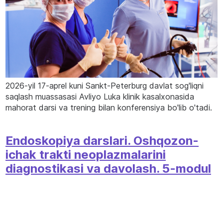
2026-yil 17-aprel kuni Sankt-Peterburg davlat sog'liqni
saqlash muassasasi Avliyo Luka klinik kasalxonasida
mahorat darsi va trening bilan konferensiya bo'lib o'tadi.
Endoskopiya darslari. Oshqozon-
ichak trakti neoplazmalarini
diagnostikasi va davolash. 5-modul