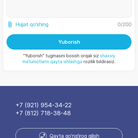
0
/200
Hujjat qo'shing
Yuborish
"Yuborish" tugmasini bosish orqali siz
shaxsiy
ma’lumotlarni qayta ishlashga
rozilik bildirasiz.
+7 (921) 954-34-22
+7 (812) 718-38-48
Qayta qo'ng'iroq qilish