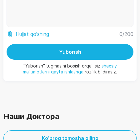
0
/200
Hujjat qo'shing
Yuborish
"Yuborish" tugmasini bosish orqali siz
shaxsiy
ma’lumotlarni qayta ishlashga
rozilik bildirasiz.
Наши Доктора
Ko'proq tomosha qiling