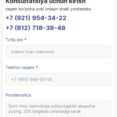
Konsultatsiya uchun kirish
raqam bo'yicha yoki onlayn shakl yordamida
+7 (921) 954-34-22
+7 (812) 718-38-48
To'liq ism *
Telefon raqami *
Problematica