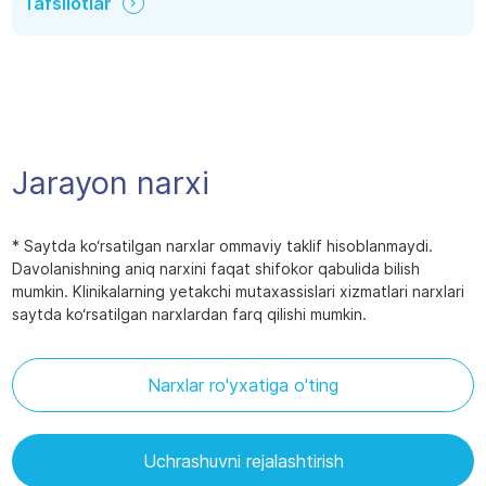
Tafsilotlar
Jarayon narxi
* Saytda ko‘rsatilgan narxlar ommaviy taklif hisoblanmaydi.
Davolanishning aniq narxini faqat shifokor qabulida bilish
mumkin. Klinikalarning yetakchi mutaxassislari xizmatlari narxlari
saytda ko‘rsatilgan narxlardan farq qilishi mumkin.
Narxlar ro'yxatiga o'ting
Uchrashuvni rejalashtirish