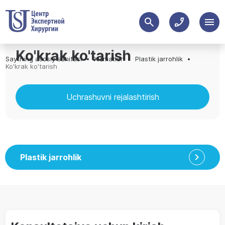
Ko'krak ko'tarish
Saytning asosiy sahifasi
Xizmatlar
Plastik jarrohlik
Ko'krak ko'tarish
Uchrashuvni rejalashtirish
Plastik jarrohlik