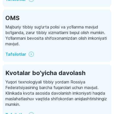
OMS
Majburiy tibbiy sug‘urta polisi va yo‘llanma mavjud
bo‘lganda, zarur tibbiy xizmatlarni bepul olish mumkin.
Yo‘llanmani bevosita shifoxonamizdan olish imkoniyati
mavjud.
Tafsilotlar
Kvotalar bo'yicha davolash
Yuqori texnologiyali tibbiy yordam Rossiya
Federatsiyasining barcha fuqarolari uchun mavjud.
Klinikada kvota asosida davolanish imkoniyati haqida
maslahatlashuv vaqtida shifokordan aniqlashtirishingiz
mumkin.