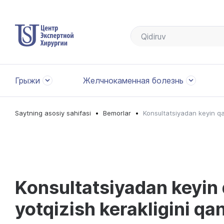
Грыжи
Желчнокаменная болезнь
Saytning asosiy sahifasi
Bemorlar
Konsultatsiyadan keyin qa
Konsultatsiyadan keyin
yotqizish kerakligini qa