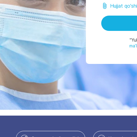
Hujjat qo'sh
"Yu
ma’