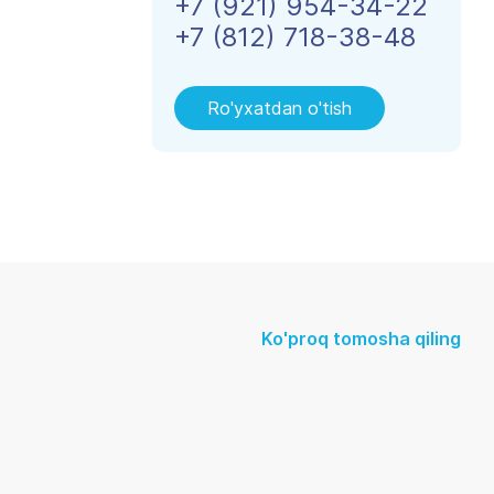
+7 (921) 954-34-22
+7 (812) 718-38-48
Ro'yxatdan o'tish
Ko'proq tomosha qiling