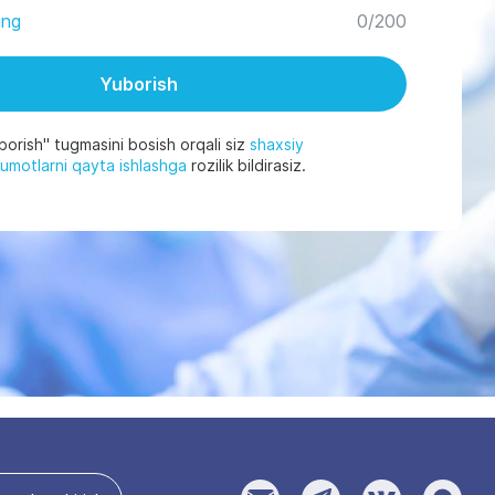
0
/200
ing
Yuborish
borish" tugmasini bosish orqali siz
shaxsiy
lumotlarni qayta ishlashga
rozilik bildirasiz.