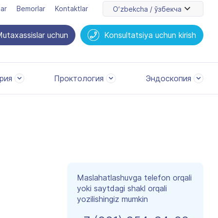
lar
Bemorlar
Kontaktlar
Oʻzbekcha / ўзбекча
utaxassislar uchun
Konsultatsiya uchun kirish
рия
Проктология
Эндоскопия
Maslahatlashuvga telefon orqali
yoki saytdagi shakl orqali
yozilishingiz mumkin