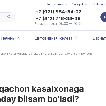
Biz haqimizda
Yangiliklar
Shifokor
+7 (921) 954-34-22
M
+7 (812) 718-38-48
Часы работы: 08:00 — 20:00
Печень
Щитовидная железа
Бариат
chon kasalxonaga yotqizish kerakligini qanday bilsam bo'ladi?
 qachon kasalxonaga
nday bilsam bo'ladi?