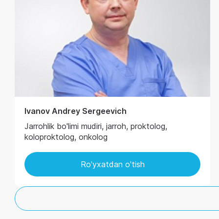
Ivanov Andrey Sergeevich
Jarrohlik bo'limi mudiri, jarroh, proktolog,
koloproktolog, onkolog
Ro'yxatdan o'tish