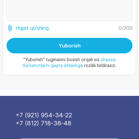
0
/200
Hujjat qo'shing
Yuborish
"Yuborish" tugmasini bosish orqali siz
shaxsiy
ma’lumotlarni qayta ishlashga
rozilik bildirasiz.
+7 (921) 954-34-22
+7 (812) 718-38-48