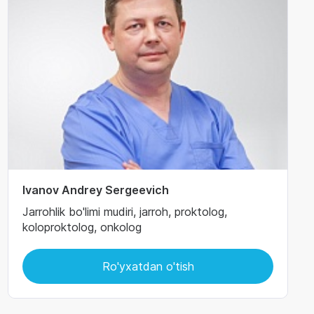
Ivanov Andrey Sergeevich
Jarrohlik bo'limi mudiri, jarroh, proktolog,
koloproktolog, onkolog
Ro'yxatdan o'tish