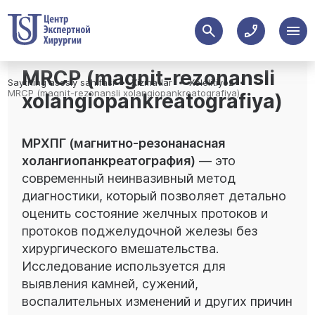
MRCP (magnit-rezonansli
Saytning asosiy sahifasi
Xizmatlar
Xolelitiyoz
MRCP (magnit-rezonansli xolangiopankreatografiya)
xolangiopankreatografiya)
МРХПГ (магнитно-резонанасная
холангиопанкреатография)
— это
современный неинвазивный метод
диагностики, который позволяет детально
оценить состояние желчных протоков и
протоков поджелудочной железы без
хирургического вмешательства.
Исследование используется для
выявления камней, сужений,
воспалительных изменений и других причин