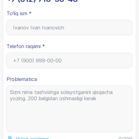
To'liq ism *
Telefon raqami *
Problematica
0
/200