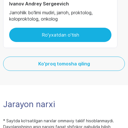
Ivanov Andrey Sergeevich
Jarrohlik bo'limi mudiri, jarroh, proktolog,
koloproktolog, onkolog
Ro'yxatdan o'tish
Ko'proq tomosha qiling
Jarayon narxi
* Saytda ko‘rsatilgan narxlar ommaviy taklif hisoblanmaydi.
Davolanishning aniq narxini faqat shifokor qabulida bilish