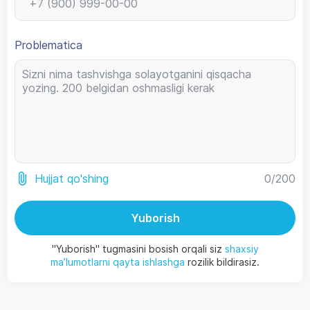
Problematica
0
/200
Hujjat qo'shing
Yuborish
"Yuborish" tugmasini bosish orqali siz
shaxsiy
ma’lumotlarni qayta ishlashga
rozilik bildirasiz.