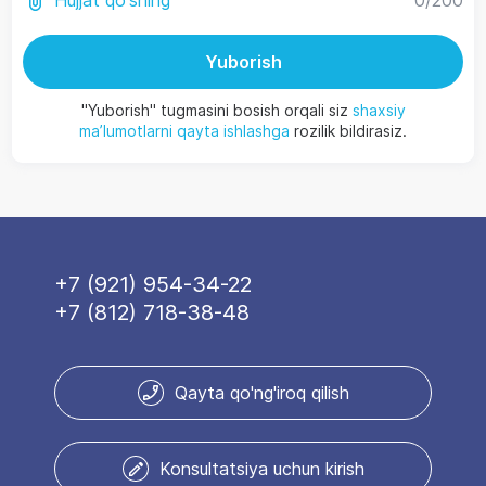
Hujjat qo'shing
Yuborish
"Yuborish" tugmasini bosish orqali siz
shaxsiy
ma’lumotlarni qayta ishlashga
rozilik bildirasiz.
+7 (921) 954-34-22
+7 (812) 718-38-48
Qayta qo'ng'iroq qilish
Konsultatsiya uchun kirish