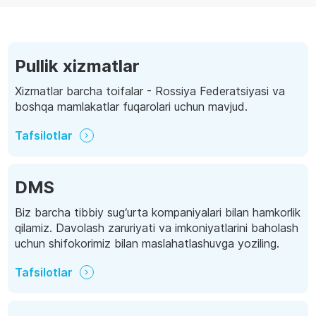
Pullik xizmatlar
Xizmatlar barcha toifalar - Rossiya Federatsiyasi va
boshqa mamlakatlar fuqarolari uchun mavjud.
Tafsilotlar
DMS
Biz barcha tibbiy sug‘urta kompaniyalari bilan hamkorlik
qilamiz. Davolash zaruriyati va imkoniyatlarini baholash
uchun shifokorimiz bilan maslahatlashuvga yoziling.
Tafsilotlar