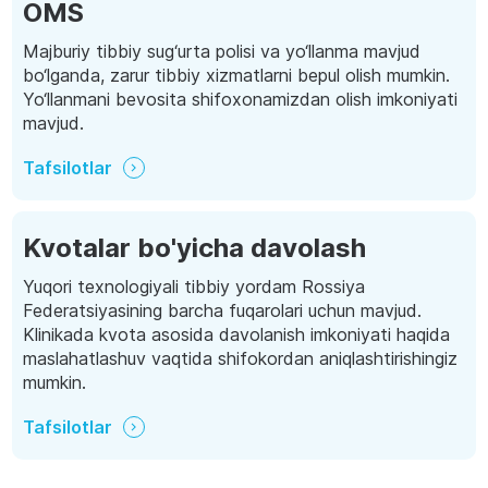
OMS
Majburiy tibbiy sug‘urta polisi va yo‘llanma mavjud
bo‘lganda, zarur tibbiy xizmatlarni bepul olish mumkin.
Yo‘llanmani bevosita shifoxonamizdan olish imkoniyati
mavjud.
Tafsilotlar
Kvotalar bo'yicha davolash
Yuqori texnologiyali tibbiy yordam Rossiya
Federatsiyasining barcha fuqarolari uchun mavjud.
Klinikada kvota asosida davolanish imkoniyati haqida
maslahatlashuv vaqtida shifokordan aniqlashtirishingiz
mumkin.
Tafsilotlar