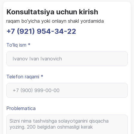
Konsultatsiya uchun kirish
raqam bo'yicha yoki onlayn shakl yordamida
+7 (921) 954-34-22
To'liq ism *
Telefon raqami *
Problematica