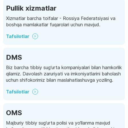
Pullik xizmatlar
Xizmatlar barcha toifalar - Rossiya Federatsiyasi va
boshqa mamlakatlar fuqarolari uchun mavjud.
Tafsilotlar
DMS
Biz barcha tibbiy sug‘urta kompaniyalari bilan hamkorlik
qilamiz. Davolash zaruriyati va imkoniyatlarini baholash
uchun shifokorimiz bilan maslahatlashuvga yoziling.
Tafsilotlar
OMS
Majburiy tibbiy sug‘urta polisi va yo‘llanma mavjud