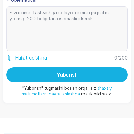
Problematica
0
/200
Hujjat qo'shing
Yuborish
"Yuborish" tugmasini bosish orqali siz
shaxsiy
ma’lumotlarni qayta ishlashga
rozilik bildirasiz.