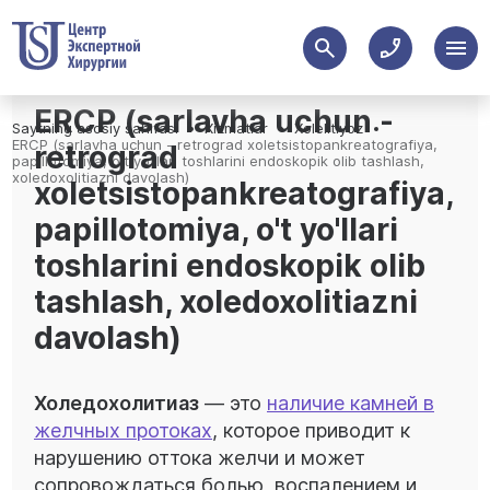
ERCP (sarlavha uchun -
Saytning asosiy sahifasi
Xizmatlar
Xolelitiyoz
ERCP (sarlavha uchun - retrograd xoletsistopankreatografiya,
retrograd
papillotomiya, o't yo'llari toshlarini endoskopik olib tashlash,
xoledoxolitiazni davolash)
xoletsistopankreatografiya,
papillotomiya, o't yo'llari
toshlarini endoskopik olib
tashlash, xoledoxolitiazni
davolash)
Холедохолитиаз
— это
наличие камней в
желчных протоках
, которое приводит к
нарушению оттока желчи и может
сопровождаться болью, воспалением и