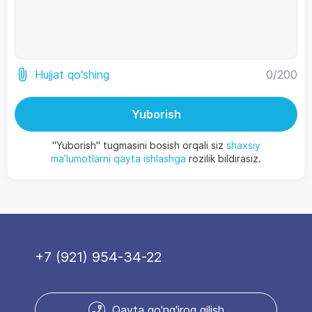
0
/200
Hujjat qo'shing
Yuborish
"Yuborish" tugmasini bosish orqali siz
shaxsiy
ma’lumotlarni qayta ishlashga
rozilik bildirasiz.
+7 (921) 954-34-22
Qayta qo'ng'iroq qilish