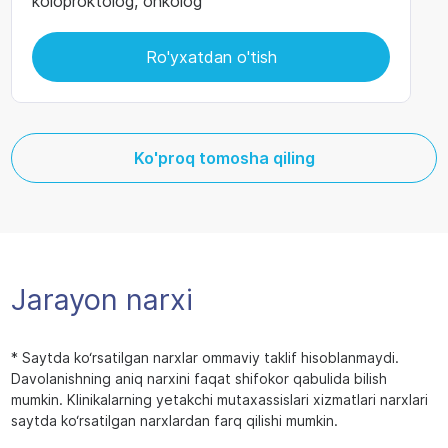
koloproktolog, onkolog
Ro'yxatdan o'tish
Ko'proq tomosha qiling
Jarayon narxi
* Saytda ko‘rsatilgan narxlar ommaviy taklif hisoblanmaydi.
Davolanishning aniq narxini faqat shifokor qabulida bilish
mumkin. Klinikalarning yetakchi mutaxassislari xizmatlari narxlari
saytda ko‘rsatilgan narxlardan farq qilishi mumkin.