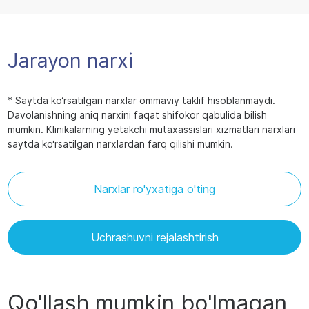
Jarayon narxi
* Saytda ko‘rsatilgan narxlar ommaviy taklif hisoblanmaydi.
Davolanishning aniq narxini faqat shifokor qabulida bilish
mumkin. Klinikalarning yetakchi mutaxassislari xizmatlari narxlari
saytda ko‘rsatilgan narxlardan farq qilishi mumkin.
Narxlar ro'yxatiga o'ting
Uchrashuvni rejalashtirish
Qo'llash mumkin bo'lmagan