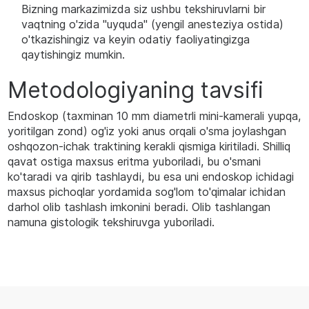
Bizning markazimizda siz ushbu tekshiruvlarni bir
vaqtning o'zida "uyquda" (yengil anesteziya ostida)
o'tkazishingiz va keyin odatiy faoliyatingizga
qaytishingiz mumkin.
Metodologiyaning tavsifi
Endoskop (taxminan 10 mm diametrli mini-kamerali yupqa,
yoritilgan zond) og'iz yoki anus orqali o'sma joylashgan
oshqozon-ichak traktining kerakli qismiga kiritiladi. Shilliq
qavat ostiga maxsus eritma yuboriladi, bu o'smani
ko'taradi va qirib tashlaydi, bu esa uni endoskop ichidagi
maxsus pichoqlar yordamida sog'lom to'qimalar ichidan
darhol olib tashlash imkonini beradi. Olib tashlangan
namuna gistologik tekshiruvga yuboriladi.