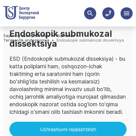
Endoskopik submukozal
Saytning asosiy sahifasi
Xizmatlar
Terapevtik endoskopiya
Endoskopik submukozal dissektsiya
dissektsiya
ESD (Endoskopik submukozal disseksiya) - bu
katta poliplarni ham, oshqozon-ichak
traktining erta saratonini ham (qorin
bo'shlig'ida teshilish va kesmalarsiz)
davolashning minimal invaziv usuli bo'lib,
ochiq jarrohlik amaliyotiga murojaat qilmasdan
endoskopik nazorat ostida sog'lom to'qima
ichidagi o'smani olib tashlash imkonini beradi.
Uchrashuvni rejalashtirish