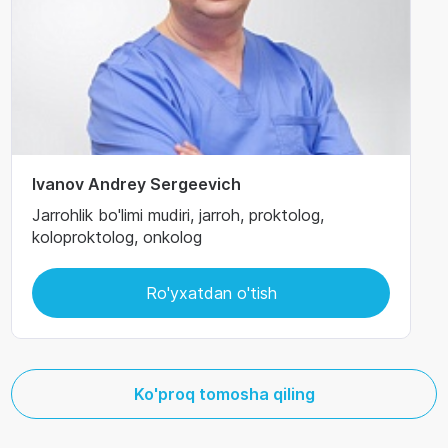
Ivanov Andrey Sergeevich
Jarrohlik bo'limi mudiri, jarroh, proktolog,
koloproktolog, onkolog
Ro'yxatdan o'tish
Ko'proq tomosha qiling