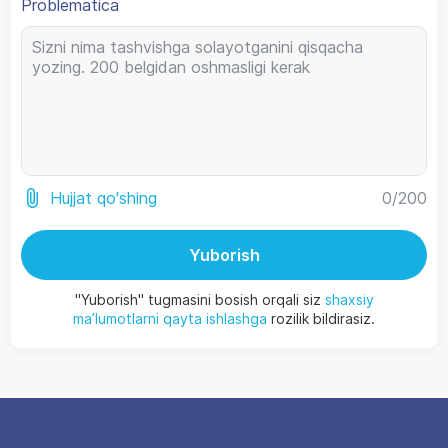
Problematica
0
/200
Hujjat qo'shing
Yuborish
"Yuborish" tugmasini bosish orqali siz
shaxsiy
ma’lumotlarni qayta ishlashga
rozilik bildirasiz.