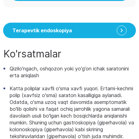
Terapevtik endoskopiya
Ko'rsatmalar
Qizilo'ngach, oshqozon yoki yo'g'on ichak saratonini
erta aniqlash
Katta poliplar xavfli o'sma xavfi yuqori. Ertami-kechmi
polip (xavfsiz o'sma) saraton kasalligiga aylanadi.
Odatda, o'sma uzoq vaqt davomida asemptomatik
bo'lib qolishi va faqat ochiq jarrohlik yagona samarali
davolash usuli bo'lgan kech bosqichlarda aniqlanishi
mumkin. Shuning uchun gastroskopiya (giperhavola) va
kolonoskopiya (giperhavola) kabi skrining
tekshiruvlaridan (giperhavola) o'tish juda muhimdir.