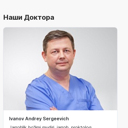
Наши Доктора
Ivanov Andrey Sergeevich
Jarrohlik bo'limi mudiri, jarroh, proktolog,