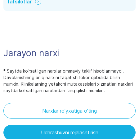
Tafsilotlar
Jarayon narxi
* Saytda ko‘rsatilgan narxlar ommaviy taklif hisoblanmaydi.
Davolanishning aniq narxini faqat shifokor qabulida bilish
mumkin. Klinikalarning yetakchi mutaxassislari xizmatlari narxlari
saytda ko‘rsatilgan narxlardan farq qilishi mumkin.
Narxlar ro'yxatiga o'ting
Uchrashuvni rejalashtirish