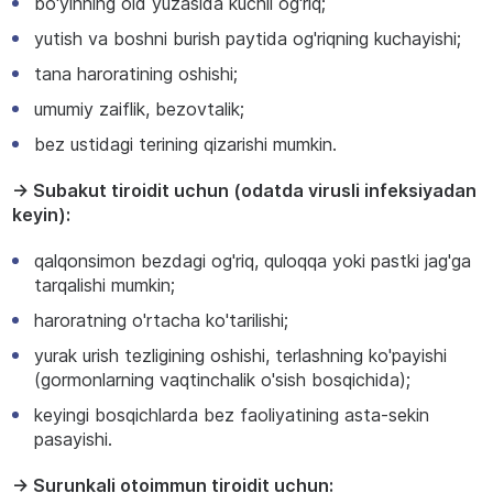
bo'yinning old yuzasida kuchli og'riq;
yutish va boshni burish paytida og'riqning kuchayishi;
tana haroratining oshishi;
umumiy zaiflik, bezovtalik;
bez ustidagi terining qizarishi mumkin.
→ Subakut tiroidit uchun (odatda virusli infeksiyadan
keyin):
qalqonsimon bezdagi og'riq, quloqqa yoki pastki jag'ga
tarqalishi mumkin;
haroratning o'rtacha ko'tarilishi;
yurak urish tezligining oshishi, terlashning ko'payishi
(gormonlarning vaqtinchalik o'sish bosqichida);
keyingi bosqichlarda bez faoliyatining asta-sekin
pasayishi.
→ Surunkali otoimmun tiroidit uchun: