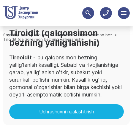
Tiroidit (qalqonsimon
Saytning asosiy sahifasi
Xizmatlar
Qalqonsimon bez
Tiroidit (qalqonsimon bezning yallig'lanishi)
bezning yallig'lanishi)
Tireoidit
- bu qalqonsimon bezning
yallig'lanish kasalligi. Sababi va rivojlanishiga
qarab, yallig'lanish o'tkir, subakut yoki
surunkali bo'lishi mumkin. Kasallik og'riq,
gormonal o'zgarishlar bilan birga kechishi yoki
deyarli asemptomatik bo'lishi mumkin.
Uchrashuvni rejalashtirish