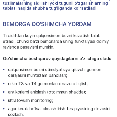
tuzilmalarning siqilishi yoki tugunli o'zgarishlarning
tabiati haqida shubha tug'ilganda ko'rsatiladi.
BEMORGA QO'SHIMCHA YORDAM
Tiroiditdan keyin qalqonsimon bezni kuzatish talab
etiladi, chunki ba'zi bemorlarda uning funktsiyasi doimiy
ravishda pasayishi mumkin.
Qo'shimcha boshqaruv quyidagilarni o'z ichiga oladi:
qalqonsimon bezni stimulyatsiya qiluvchi gormon
darajasini muntazam baholash;
erkin T3 va T4 gormonlarini nazorat qilish;
antikorlarni aniqlash (otoimmun shaklda);
ultratovush monitoringi;
agar kerak bo'lsa, almashtirish terapiyasining dozasini
sozlash.