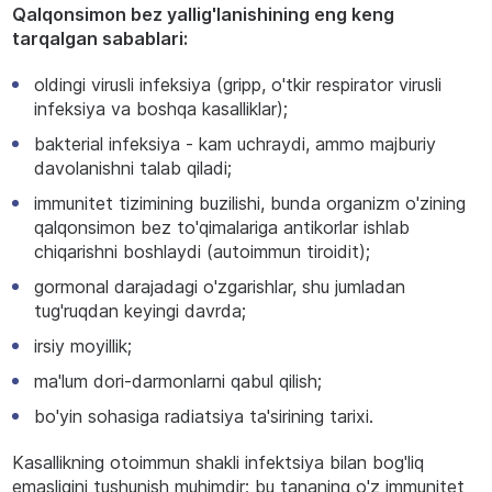
Qalqonsimon bez yallig'lanishining eng keng
tarqalgan sabablari:
oldingi virusli infeksiya (gripp, o'tkir respirator virusli
infeksiya va boshqa kasalliklar);
bakterial infeksiya - kam uchraydi, ammo majburiy
davolanishni talab qiladi;
immunitet tizimining buzilishi, bunda organizm o'zining
qalqonsimon bez to'qimalariga antikorlar ishlab
chiqarishni boshlaydi (autoimmun tiroidit);
gormonal darajadagi o'zgarishlar, shu jumladan
tug'ruqdan keyingi davrda;
irsiy moyillik;
ma'lum dori-darmonlarni qabul qilish;
bo'yin sohasiga radiatsiya ta'sirining tarixi.
Kasallikning otoimmun shakli infektsiya bilan bog'liq
emasligini tushunish muhimdir; bu tananing o'z immunitet