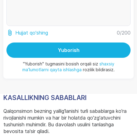
0
/200
Hujjat qo'shing
Yuborish
"Yuborish" tugmasini bosish orqali siz
shaxsiy
ma’lumotlarni qayta ishlashga
rozilik bildirasiz.
KASALLIKNING SABABLARI
Qalqonsimon bezning yallig'lanishi turli sabablarga ko'ra
rivojlanishi mumkin va har bir holatda qo'zg'atuvchini
tushunish muhimdir. Bu davolash usulini tanlashga
bevosita ta'sir qiladi.