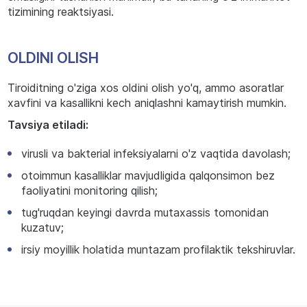
tizimining reaktsiyasi.
OLDINI OLISH
Tiroiditning o'ziga xos oldini olish yo'q, ammo asoratlar
xavfini va kasallikni kech aniqlashni kamaytirish mumkin.
Tavsiya etiladi:
virusli va bakterial infeksiyalarni o'z vaqtida davolash;
otoimmun kasalliklar mavjudligida qalqonsimon bez
faoliyatini monitoring qilish;
tug'ruqdan keyingi davrda mutaxassis tomonidan
kuzatuv;
irsiy moyillik holatida muntazam profilaktik tekshiruvlar.