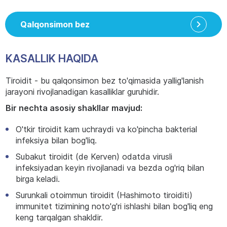
Qalqonsimon bez
KASALLIK HAQIDA
Tiroidit - bu qalqonsimon bez to'qimasida yallig'lanish
jarayoni rivojlanadigan kasalliklar guruhidir.
Bir nechta asosiy shakllar mavjud:
O'tkir tiroidit kam uchraydi va ko'pincha bakterial
infeksiya bilan bog'liq.
Subakut tiroidit (de Kerven) odatda virusli
infeksiyadan keyin rivojlanadi va bezda og'riq bilan
birga keladi.
Surunkali otoimmun tiroidit (Hashimoto tiroiditi)
immunitet tizimining noto'g'ri ishlashi bilan bog'liq eng
keng tarqalgan shakldir.