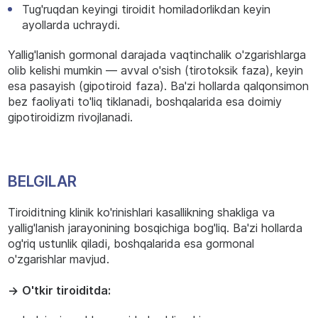
Tug'ruqdan keyingi tiroidit homiladorlikdan keyin
ayollarda uchraydi.
Yallig'lanish gormonal darajada vaqtinchalik o'zgarishlarga
olib kelishi mumkin — avval o'sish (tirotoksik faza), keyin
esa pasayish (gipotiroid faza). Ba'zi hollarda qalqonsimon
bez faoliyati to'liq tiklanadi, boshqalarida esa doimiy
gipotiroidizm rivojlanadi.
BELGILAR
Tiroiditning klinik ko'rinishlari kasallikning shakliga va
yallig'lanish jarayonining bosqichiga bog'liq. Ba'zi hollarda
og'riq ustunlik qiladi, boshqalarida esa gormonal
o'zgarishlar mavjud.
→
O'tkir tiroiditda: