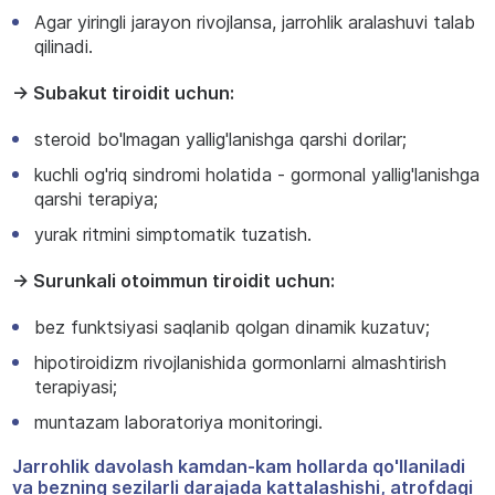
Agar yiringli jarayon rivojlansa, jarrohlik aralashuvi talab
qilinadi.
→ Subakut tiroidit uchun:
steroid bo'lmagan yallig'lanishga qarshi dorilar;
kuchli og'riq sindromi holatida - gormonal yallig'lanishga
qarshi terapiya;
yurak ritmini simptomatik tuzatish.
→ Surunkali otoimmun tiroidit uchun:
bez funktsiyasi saqlanib qolgan dinamik kuzatuv;
hipotiroidizm rivojlanishida gormonlarni almashtirish
terapiyasi;
muntazam laboratoriya monitoringi.
Jarrohlik davolash kamdan-kam hollarda qo'llaniladi
va bezning sezilarli darajada kattalashishi, atrofdagi