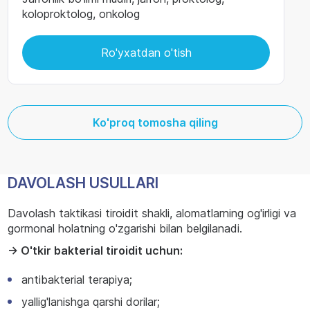
koloproktolog, onkolog
Ro'yxatdan o'tish
Ko'proq tomosha qiling
DAVOLASH USULLARI
Davolash taktikasi tiroidit shakli, alomatlarning og'irligi va
gormonal holatning o'zgarishi bilan belgilanadi.
→ O'tkir bakterial tiroidit uchun:
antibakterial terapiya;
yallig'lanishga qarshi dorilar;