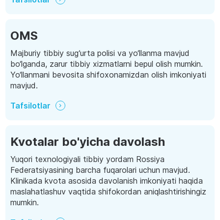
OMS
Majburiy tibbiy sug‘urta polisi va yo‘llanma mavjud
bo‘lganda, zarur tibbiy xizmatlarni bepul olish mumkin.
Yo‘llanmani bevosita shifoxonamizdan olish imkoniyati
mavjud.
Tafsilotlar
Kvotalar bo'yicha davolash
Yuqori texnologiyali tibbiy yordam Rossiya
Federatsiyasining barcha fuqarolari uchun mavjud.
Klinikada kvota asosida davolanish imkoniyati haqida
maslahatlashuv vaqtida shifokordan aniqlashtirishingiz
mumkin.