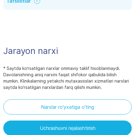
Tafsilotlar
Jarayon narxi
* Saytda ko‘rsatilgan narxlar ommaviy taklif hisoblanmaydi.
Davolanishning aniq narxini faqat shifokor qabulida bilish
mumkin. Klinikalarning yetakchi mutaxassislari xizmatlari narxlari
saytda ko‘rsatilgan narxlardan farq qilishi mumkin.
Narxlar ro'yxatiga o'ting
Uchrashuvni rejalashtirish