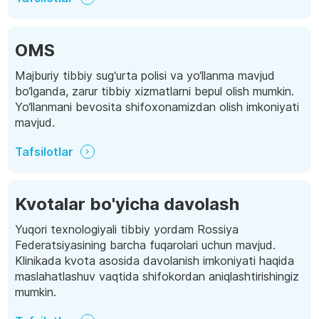
OMS
Majburiy tibbiy sug‘urta polisi va yo‘llanma mavjud
bo‘lganda, zarur tibbiy xizmatlarni bepul olish mumkin.
Yo‘llanmani bevosita shifoxonamizdan olish imkoniyati
mavjud.
Tafsilotlar
Kvotalar bo'yicha davolash
Yuqori texnologiyali tibbiy yordam Rossiya
Federatsiyasining barcha fuqarolari uchun mavjud.
Klinikada kvota asosida davolanish imkoniyati haqida
maslahatlashuv vaqtida shifokordan aniqlashtirishingiz
mumkin.