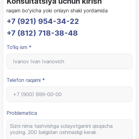
Konsultatsiya uchun kirish
raqam bo'yicha yoki onlayn shakl yordamida
+7 (921) 954-34-22
+7 (812) 718-38-48
To'liq ism *
Telefon raqami *
Problematica