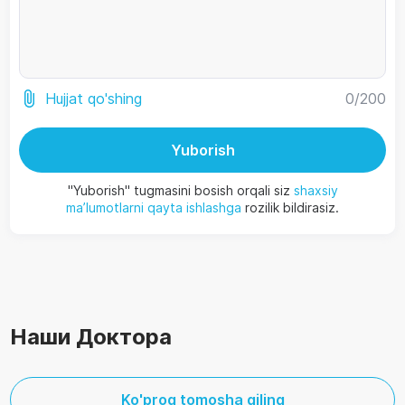
0
/200
Hujjat qo'shing
Yuborish
"Yuborish" tugmasini bosish orqali siz
shaxsiy
ma’lumotlarni qayta ishlashga
rozilik bildirasiz.
Наши Доктора
Ko'proq tomosha qiling