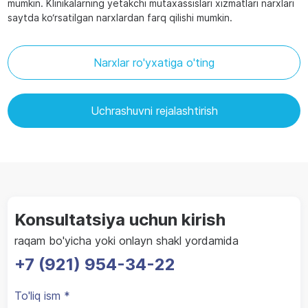
mumkin. Klinikalarning yetakchi mutaxassislari xizmatlari narxlari
saytda ko‘rsatilgan narxlardan farq qilishi mumkin.
Narxlar ro'yxatiga o'ting
Uchrashuvni rejalashtirish
Konsultatsiya uchun kirish
raqam bo'yicha yoki onlayn shakl yordamida
+7 (921) 954-34-22
To'liq ism *