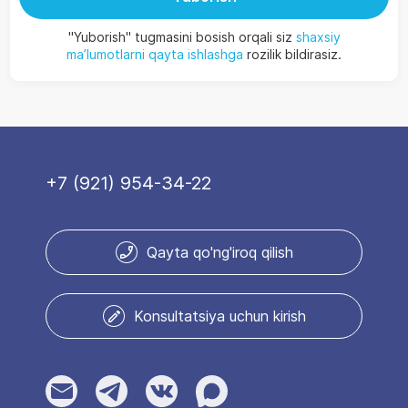
"Yuborish" tugmasini bosish orqali siz
shaxsiy
ma’lumotlarni qayta ishlashga
rozilik bildirasiz.
+7 (921) 954-34-22
Qayta qo'ng'iroq qilish
Konsultatsiya uchun kirish