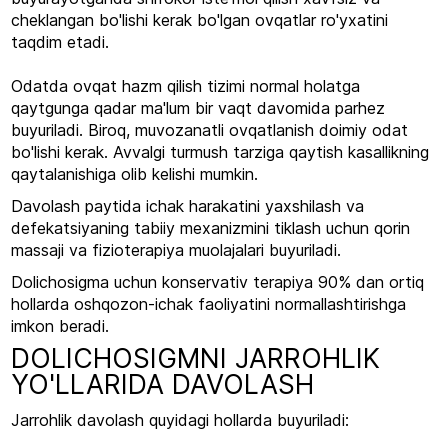
cheklangan bo'lishi kerak bo'lgan ovqatlar ro'yxatini
taqdim etadi.
Odatda ovqat hazm qilish tizimi normal holatga
qaytgunga qadar ma'lum bir vaqt davomida parhez
buyuriladi. Biroq, muvozanatli ovqatlanish doimiy odat
bo'lishi kerak. Avvalgi turmush tarziga qaytish kasallikning
qaytalanishiga olib kelishi mumkin.
Davolash paytida ichak harakatini yaxshilash va
defekatsiyaning tabiiy mexanizmini tiklash uchun qorin
massaji va fizioterapiya muolajalari buyuriladi.
Dolichosigma uchun konservativ terapiya 90% dan ortiq
hollarda oshqozon-ichak faoliyatini normallashtirishga
imkon beradi.
DOLICHOSIGMNI JARROHLIK
YO'LLARIDA DAVOLASH
Jarrohlik davolash quyidagi hollarda buyuriladi: