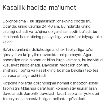
Kasallik haqida ma'lumot
Dolichosigma - bu sigmasimon ichakning cho'zilishi.
Odatda, uning uzunligi 24-46 sm. Bu holatda uning
uzunligi oshadi va to'qima o'zgarishlari sodir bo'ladi, bu
esa ichak harakatining pasayishiga va disfunktsiyaga olib
keladi.
Ba'zi odamlarda dolichosigma ichak faoliyatiga ta'sir
qilmaydi va ko'p yillar davomida aniqlanmaydi. Agar
anomaliya aniq alomatlar bilan birga kelmasa, bu individual
xususiyat hisoblanadi. Davolash faqat ich qotishi,
shishiradi, og'riq va kasallikning boshqa belgilari tez-tez
uchrasa amalga oshiriladi.
Ko'pgina hollarda dolichosigma normal oshqozon-ichak
faoliyatini tiklashga qaratilgan konservativ usullar bilan
davolanadi. Jarrohlik davolash faqat asoratlar yoki dori
terapiyasi samarasiz bo'lgan hollarda qo'llaniladi.