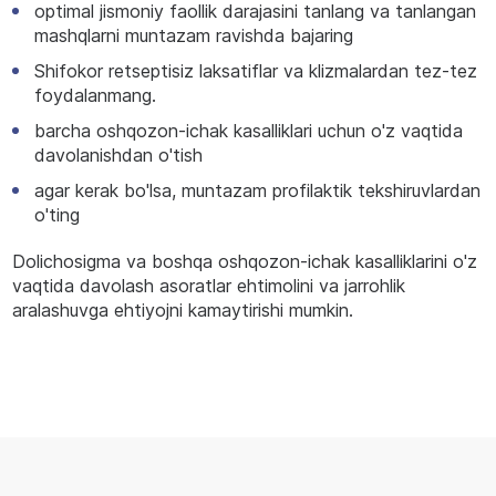
optimal jismoniy faollik darajasini tanlang va tanlangan
mashqlarni muntazam ravishda bajaring
Shifokor retseptisiz laksatiflar va klizmalardan tez-tez
foydalanmang.
barcha oshqozon-ichak kasalliklari uchun o'z vaqtida
davolanishdan o'tish
agar kerak bo'lsa, muntazam profilaktik tekshiruvlardan
o'ting
Dolichosigma va boshqa oshqozon-ichak kasalliklarini o'z
vaqtida davolash asoratlar ehtimolini va jarrohlik
aralashuvga ehtiyojni kamaytirishi mumkin.