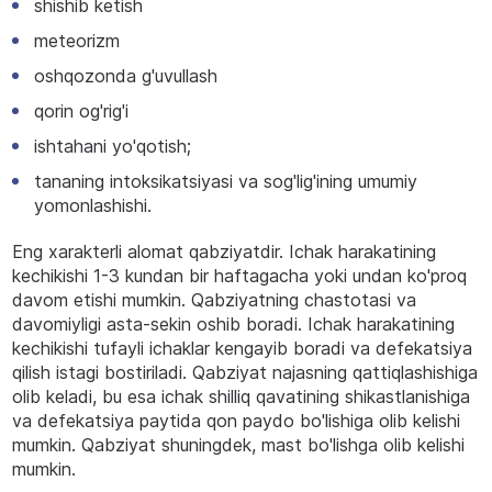
shishib ketish
meteorizm
oshqozonda g'uvullash
qorin og'rig'i
ishtahani yo'qotish;
tananing intoksikatsiyasi va sog'lig'ining umumiy
yomonlashishi.
Eng xarakterli alomat qabziyatdir. Ichak harakatining
kechikishi 1-3 kundan bir haftagacha yoki undan ko'proq
davom etishi mumkin. Qabziyatning chastotasi va
davomiyligi asta-sekin oshib boradi. Ichak harakatining
kechikishi tufayli ichaklar kengayib boradi va defekatsiya
qilish istagi bostiriladi. Qabziyat najasning qattiqlashishiga
olib keladi, bu esa ichak shilliq qavatining shikastlanishiga
va defekatsiya paytida qon paydo bo'lishiga olib kelishi
mumkin. Qabziyat shuningdek, mast bo'lishga olib kelishi
mumkin.