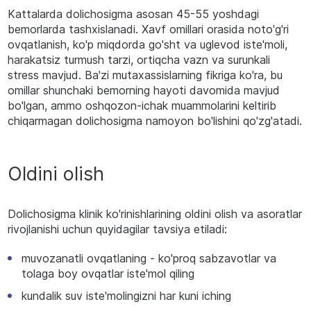
Kattalarda dolichosigma asosan 45-55 yoshdagi
bemorlarda tashxislanadi. Xavf omillari orasida noto'g'ri
ovqatlanish, ko'p miqdorda go'sht va uglevod iste'moli,
harakatsiz turmush tarzi, ortiqcha vazn va surunkali
stress mavjud. Ba'zi mutaxassislarning fikriga ko'ra, bu
omillar shunchaki bemorning hayoti davomida mavjud
bo'lgan, ammo oshqozon-ichak muammolarini keltirib
chiqarmagan dolichosigma namoyon bo'lishini qo'zg'atadi.
Oldini olish
Dolichosigma klinik ko'rinishlarining oldini olish va asoratlar
rivojlanishi uchun quyidagilar tavsiya etiladi:
muvozanatli ovqatlaning - ko'proq sabzavotlar va
tolaga boy ovqatlar iste'mol qiling
kundalik suv iste'molingizni har kuni iching