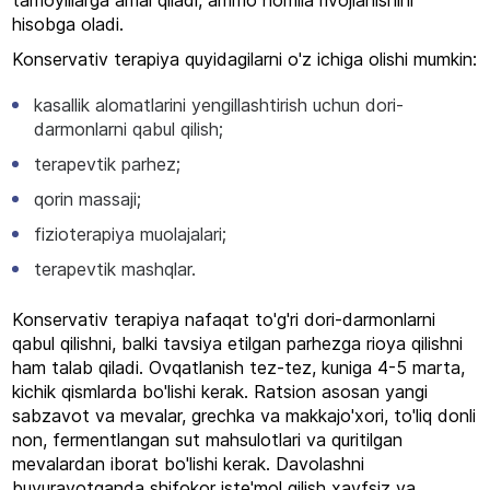
tamoyillarga amal qiladi, ammo homila rivojlanishini
hisobga oladi.
Konservativ terapiya quyidagilarni o'z ichiga olishi mumkin:
kasallik alomatlarini yengillashtirish uchun dori-
darmonlarni qabul qilish;
terapevtik parhez;
qorin massaji;
fizioterapiya muolajalari;
terapevtik mashqlar.
Konservativ terapiya nafaqat to'g'ri dori-darmonlarni
qabul qilishni, balki tavsiya etilgan parhezga rioya qilishni
ham talab qiladi. Ovqatlanish tez-tez, kuniga 4-5 marta,
kichik qismlarda bo'lishi kerak. Ratsion asosan yangi
sabzavot va mevalar, grechka va makkajo'xori, to'liq donli
non, fermentlangan sut mahsulotlari va quritilgan
mevalardan iborat bo'lishi kerak. Davolashni
buyurayotganda shifokor iste'mol qilish xavfsiz va