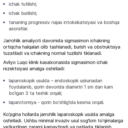
ichak tutilishi;
ichak burilishi;
tananing progressiv najas intoksikatsiyasi va boshqa
asoratlar.
Jarrohlik amaliyoti davomida sigmasimon ichakning
ortiqcha halqalari olib tashlanadi, burish va obstruktsiya
tuzatiladi va ichakning normal tuzilishi tiklanadi.
Avliyo Luqo klinik kasalxonasida sigmasimon ichak
rezektsiyasi amalga oshiriladi:
laparoskopik usulda
– endoskopik uskunadan
foydalanib, qorin devorida diametri 1 sm dan kam
bo'lgan 3 ta teshik orqali;
laparotomiya - qorin bo'shlig'ida kesma orqali.
Ko'pgina hollarda jarrohlik laparoskopik usulda amalga
oshiriladi. Ushbu minimal invaziv usul sog'lom to'qimalarga
yetkazilgan zararni kamaytiradi va natijada tiklanish