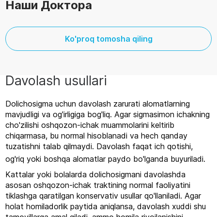
Наши Доктора
Ko'proq tomosha qiling
Davolash usullari
Dolichosigma uchun davolash zarurati alomatlarning
mavjudligi va og'irligiga bog'liq. Agar sigmasimon ichakning
cho'zilishi oshqozon-ichak muammolarini keltirib
chiqarmasa, bu normal hisoblanadi va hech qanday
tuzatishni talab qilmaydi. Davolash faqat ich qotishi,
og'riq yoki boshqa alomatlar paydo bo'lganda buyuriladi.
Kattalar yoki bolalarda dolichosigmani davolashda
asosan oshqozon-ichak traktining normal faoliyatini
tiklashga qaratilgan konservativ usullar qo'llaniladi. Agar
holat homiladorlik paytida aniqlansa, davolash xuddi shu