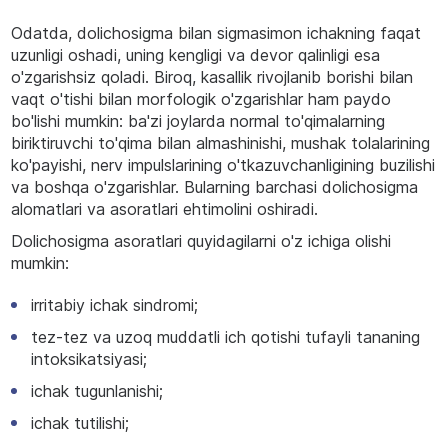
Odatda, dolichosigma bilan sigmasimon ichakning faqat
uzunligi oshadi, uning kengligi va devor qalinligi esa
o'zgarishsiz qoladi. Biroq, kasallik rivojlanib borishi bilan
vaqt o'tishi bilan morfologik o'zgarishlar ham paydo
bo'lishi mumkin: ba'zi joylarda normal to'qimalarning
biriktiruvchi to'qima bilan almashinishi, mushak tolalarining
ko'payishi, nerv impulslarining o'tkazuvchanligining buzilishi
va boshqa o'zgarishlar. Bularning barchasi dolichosigma
alomatlari va asoratlari ehtimolini oshiradi.
Dolichosigma asoratlari quyidagilarni o'z ichiga olishi
mumkin:
irritabiy ichak sindromi;
tez-tez va uzoq muddatli ich qotishi tufayli tananing
intoksikatsiyasi;
ichak tugunlanishi;
ichak tutilishi;