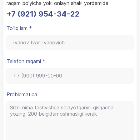
raqam bo'yicha yoki onlayn shakl yordamida
+7 (921) 954-34-22
To'liq ism *
Telefon raqami *
Problematica