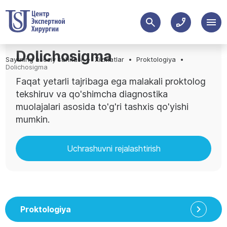
Dolichosigma
Saytning asosiy sahifasi
Xizmatlar
Proktologiya
Dolichosigma
Faqat yetarli tajribaga ega malakali proktolog
tekshiruv va qo'shimcha diagnostika
muolajalari asosida to'g'ri tashxis qo'yishi
mumkin.
Uchrashuvni rejalashtirish
Proktologiya