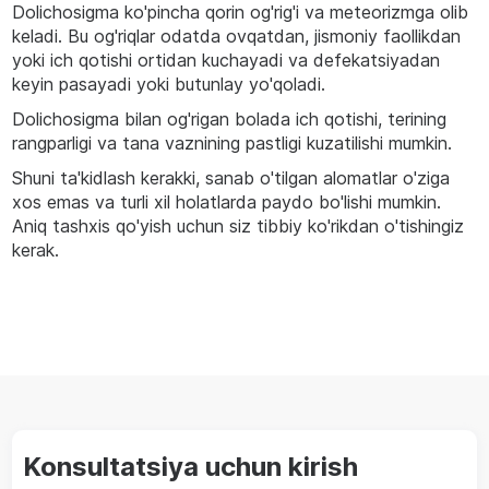
Dolichosigma ko'pincha qorin og'rig'i va meteorizmga olib
keladi. Bu og'riqlar odatda ovqatdan, jismoniy faollikdan
yoki ich qotishi ortidan kuchayadi va defekatsiyadan
keyin pasayadi yoki butunlay yo'qoladi.
Dolichosigma bilan og'rigan bolada ich qotishi, terining
rangparligi va tana vaznining pastligi kuzatilishi mumkin.
Shuni ta'kidlash kerakki, sanab o'tilgan alomatlar o'ziga
xos emas va turli xil holatlarda paydo bo'lishi mumkin.
Aniq tashxis qo'yish uchun siz tibbiy ko'rikdan o'tishingiz
kerak.
Konsultatsiya uchun kirish