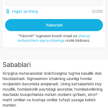
0
/200
Hujjat qo'shing
Yuborish
"Yuborish" tugmasini bosish orqali siz
shaxsiy
ma’lumotlarni qayta ishlashga
rozilik bildirasiz.
Sabablari
Ko'pgina mutaxassislar dolichosigma tug'ma kasallik deb
hisoblashadi. Sigmasimon ichakning uzunligi homila
rivojlanishi davomida aniqlanadi. Uning kattalashishi irsiy
moyillik, homiladorlik paytidagi asoratlar, homiladorlikning
dastlabki bosqichlarida ma'lum dorilarni qo'llash, atrof-
muhit omillari va boshqa omillar tufayli yuzaga kelishi
mumkin.