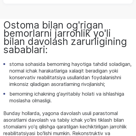
Ostoma bilan og'rigan
bemorlarni jarrohlik yo'li
bilan davolash zarurligining
sabablari:
stoma sohasida bemorning hayotiga tahdid soladigan,
normal ichak harakatlariga xalaqit beradigan yoki
konservativ reabilitatsiya usullaridan foydalanishni
imkonsiz qiladigan asoratlarning rivojlanishi;
bemorning ichakning g'ayritabiiy holati va ishlashiga
moslasha olmasligi.
Bunday hollarda, yagona davolash usuli parastomal
asoratlarni davolash va tabiiy ichak yo'lini tiklash bilan
stomalarni yo'q qilishga qaratilgan kechiktirilgan jarrohlik
reabilitatsiyasi bo'lishi mumkin. Rekonstruktiv va