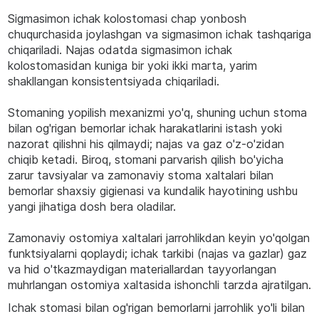
Sigmasimon ichak kolostomasi chap yonbosh
chuqurchasida joylashgan va sigmasimon ichak tashqariga
chiqariladi. Najas odatda sigmasimon ichak
kolostomasidan kuniga bir yoki ikki marta, yarim
shakllangan konsistentsiyada chiqariladi.
Stomaning yopilish mexanizmi yo'q, shuning uchun stoma
bilan og'rigan bemorlar ichak harakatlarini istash yoki
nazorat qilishni his qilmaydi; najas va gaz o'z-o'zidan
chiqib ketadi. Biroq, stomani parvarish qilish bo'yicha
zarur tavsiyalar va zamonaviy stoma xaltalari bilan
bemorlar shaxsiy gigienasi va kundalik hayotining ushbu
yangi jihatiga dosh bera oladilar.
Zamonaviy ostomiya xaltalari jarrohlikdan keyin yo'qolgan
funktsiyalarni qoplaydi; ichak tarkibi (najas va gazlar) gaz
va hid o'tkazmaydigan materiallardan tayyorlangan
muhrlangan ostomiya xaltasida ishonchli tarzda ajratilgan.
Ichak stomasi bilan og'rigan bemorlarni jarrohlik yo'li bilan