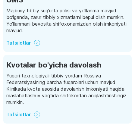
Majburiy tibbiy sug‘urta polisi va yo‘llanma mavjud
bo‘lganda, zarur tibbiy xizmatlarni bepul olish mumkin.
Yo‘llanmani bevosita shifoxonamizdan olish imkoniyati
mavjud.
Tafsilotlar
Kvotalar bo'yicha davolash
Yuqori texnologiyali tibbiy yordam Rossiya
Federatsiyasining barcha fuqarolari uchun mavjud.
Klinikada kvota asosida davolanish imkoniyati haqida
maslahatlashuv vaqtida shifokordan aniqlashtirishingiz
mumkin.
Tafsilotlar