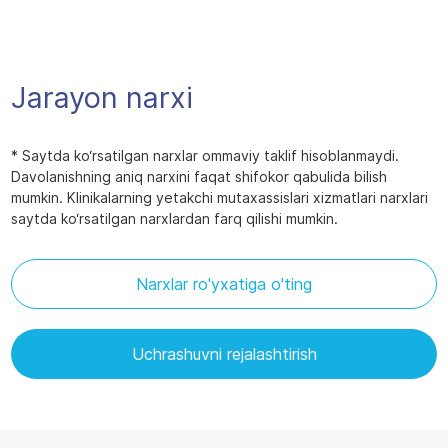
Jarayon narxi
* Saytda ko‘rsatilgan narxlar ommaviy taklif hisoblanmaydi.
Davolanishning aniq narxini faqat shifokor qabulida bilish
mumkin. Klinikalarning yetakchi mutaxassislari xizmatlari narxlari
saytda ko‘rsatilgan narxlardan farq qilishi mumkin.
Narxlar ro'yxatiga o'ting
Uchrashuvni rejalashtirish