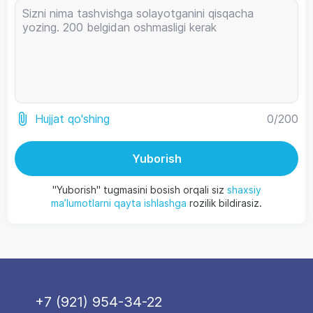
0
/200
Hujjat qo'shing
Yuborish
"Yuborish" tugmasini bosish orqali siz
shaxsiy
ma’lumotlarni qayta ishlashga
rozilik bildirasiz.
+7 (921) 954-34-22