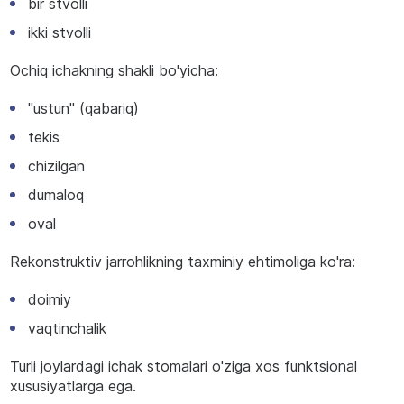
bir stvolli
ikki stvolli
Ochiq ichakning shakli bo'yicha:
"ustun" (qabariq)
tekis
chizilgan
dumaloq
oval
Rekonstruktiv jarrohlikning taxminiy ehtimoliga ko'ra:
doimiy
vaqtinchalik
Turli joylardagi ichak stomalari o'ziga xos funktsional
xususiyatlarga ega.