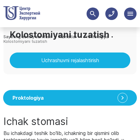
Kolostomiyani tuzatish
Saytning asosiy sahifasi
Xizmatlar
Proktologiya
Kolostomiyani tuzatish
Uchrashuvni rejalashtirish
Proktologiya
Ichak stomasi
Bu ichakdagi teshik bo'lib, ichakning bir qismini olib