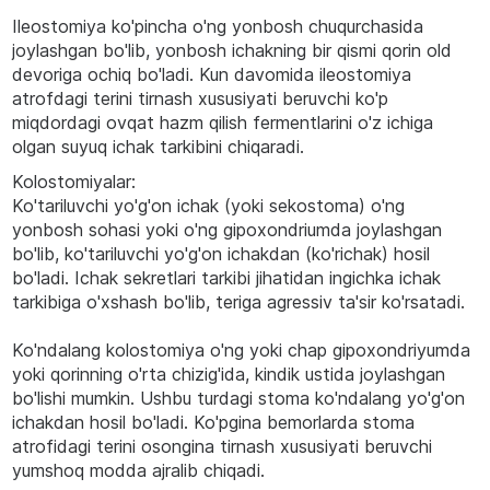
Ileostomiya ko'pincha o'ng yonbosh chuqurchasida
joylashgan bo'lib, yonbosh ichakning bir qismi qorin old
devoriga ochiq bo'ladi. Kun davomida ileostomiya
atrofdagi terini tirnash xususiyati beruvchi ko'p
miqdordagi ovqat hazm qilish fermentlarini o'z ichiga
olgan suyuq ichak tarkibini chiqaradi.
Kolostomiyalar:
Ko'tariluvchi yo'g'on ichak (yoki sekostoma) o'ng
yonbosh sohasi yoki o'ng gipoxondriumda joylashgan
bo'lib, ko'tariluvchi yo'g'on ichakdan (ko'richak) hosil
bo'ladi. Ichak sekretlari tarkibi jihatidan ingichka ichak
tarkibiga o'xshash bo'lib, teriga agressiv ta'sir ko'rsatadi.
Ko'ndalang kolostomiya o'ng yoki chap gipoxondriyumda
yoki qorinning o'rta chizig'ida, kindik ustida joylashgan
bo'lishi mumkin. Ushbu turdagi stoma ko'ndalang yo'g'on
ichakdan hosil bo'ladi. Ko'pgina bemorlarda stoma
atrofidagi terini osongina tirnash xususiyati beruvchi
yumshoq modda ajralib chiqadi.