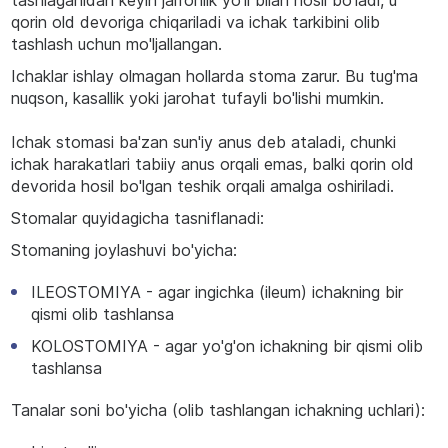
tashlaganidan keyin jarrohlik yo'li bilan hosil bo'ladi, u
qorin old devoriga chiqariladi va ichak tarkibini olib
tashlash uchun mo'ljallangan.
Ichaklar ishlay olmagan hollarda stoma zarur. Bu tug'ma
nuqson, kasallik yoki jarohat tufayli bo'lishi mumkin.
Ichak stomasi ba'zan sun'iy anus deb ataladi, chunki
ichak harakatlari tabiiy anus orqali emas, balki qorin old
devorida hosil bo'lgan teshik orqali amalga oshiriladi.
Stomalar quyidagicha tasniflanadi:
Stomaning joylashuvi bo'yicha:
ILEOSTOMIYA - agar ingichka (ileum) ichakning bir
qismi olib tashlansa
KOLOSTOMIYA - agar yo'g'on ichakning bir qismi olib
tashlansa
Tanalar soni bo'yicha (olib tashlangan ichakning uchlari):