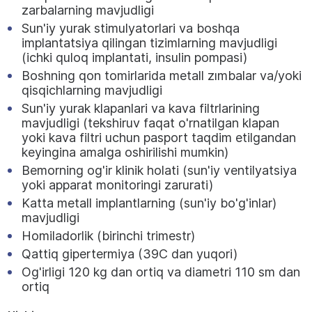
zarbalarning mavjudligi
Sun'iy yurak stimulyatorlari va boshqa
implantatsiya qilingan tizimlarning mavjudligi
(ichki quloq implantati, insulin pompasi)
Boshning qon tomirlarida metall zımbalar va/yoki
qisqichlarning mavjudligi
Sun'iy yurak klapanlari va kava filtrlarining
mavjudligi (tekshiruv faqat o'rnatilgan klapan
yoki kava filtri uchun pasport taqdim etilgandan
keyingina amalga oshirilishi mumkin)
Bemorning og'ir klinik holati (sun'iy ventilyatsiya
yoki apparat monitoringi zarurati)
Katta metall implantlarning (sun'iy bo'g'inlar)
mavjudligi
Homiladorlik (birinchi trimestr)
Qattiq gipertermiya (39C dan yuqori)
Og'irligi 120 kg dan ortiq va diametri 110 sm dan
ortiq