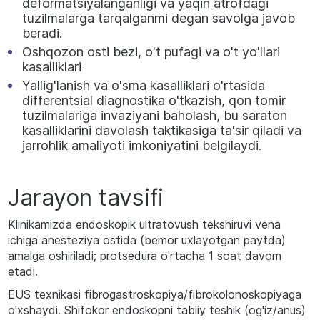
deformatsiyalanganligi va yaqin atrofdagi
tuzilmalarga tarqalganmi degan savolga javob
beradi.
Oshqozon osti bezi, o't pufagi va o't yo'llari
kasalliklari
Yallig'lanish va o'sma kasalliklari o'rtasida
differentsial diagnostika o'tkazish, qon tomir
tuzilmalariga invaziyani baholash, bu saraton
kasalliklarini davolash taktikasiga ta'sir qiladi va
jarrohlik amaliyoti imkoniyatini belgilaydi.
Jarayon tavsifi
Klinikamizda endoskopik ultratovush tekshiruvi vena
ichiga anesteziya ostida (bemor uxlayotgan paytda)
amalga oshiriladi; protsedura o'rtacha 1 soat davom
etadi.
EUS texnikasi fibrogastroskopiya/fibrokolonoskopiyaga
o'xshaydi. Shifokor endoskopni tabiiy teshik (og'iz/anus)