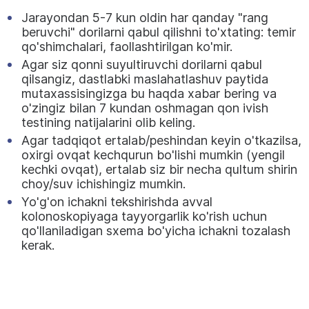
Jarayondan 5-7 kun oldin har qanday "rang
beruvchi" dorilarni qabul qilishni to'xtating: temir
qo'shimchalari, faollashtirilgan ko'mir.
Agar siz qonni suyultiruvchi dorilarni qabul
qilsangiz, dastlabki maslahatlashuv paytida
mutaxassisingizga bu haqda xabar bering va
o'zingiz bilan 7 kundan oshmagan qon ivish
testining natijalarini olib keling.
Agar tadqiqot ertalab/peshindan keyin o'tkazilsa,
oxirgi ovqat kechqurun bo'lishi mumkin (yengil
kechki ovqat), ertalab siz bir necha qultum shirin
choy/suv ichishingiz mumkin.
Yo'g'on ichakni tekshirishda avval
kolonoskopiyaga tayyorgarlik ko'rish uchun
qo'llaniladigan sxema bo'yicha ichakni tozalash
kerak.