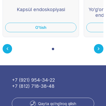
Kapsül endoskopiyasi
Yo'g'on 
endo
O'tish
+7 (921) 954-34-22
+7 (812) 718-38-48
Qayta qo'ng'iroq qilish