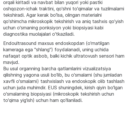
orqali kiritadi va navbat bilan yuqori yoki pastki
oshqozon-ichak traktini, qo'shni to'qimalar va tuzilmalarni
tekshiradi. Agar kerak bo'lsa, olingan materialni
qo'shimcha mikroskopik tekshirish va aniq tashxis qo'yish
uchun o'smaning ponksiyon yoki biopsiyasi kabi
diagnostika muolajalari o'tkaziladi.
Endoultrasound maxsus endoskopdan (o'rnatilgan
kameraga ega "shlang") foydalanadi, uning uchida
nafaqat optik asbob, balki kichik ultratovush sensori ham
mavjud.
Bu usul organning barcha qatlamlarini vizualizatsiya
qilishning yagona usuli bo'lib, bu o'smalarni (shu jumladan
xavfli o'smalarni) tashxislash va endoskopik olib tashlash
uchun juda muhimdir. EUS shuningdek, kirish qiyin bo'lgan
o'smalarning biopsiyasi (mikroskopik tekshirish uchun
to'qima yig'ish) uchun ham qo'llaniladi.