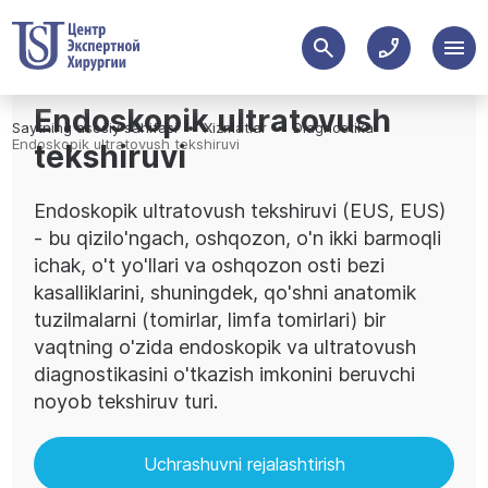
Endoskopik ultratovush
Saytning asosiy sahifasi
Xizmatlar
Diagnostika
Endoskopik ultratovush tekshiruvi
tekshiruvi
Endoskopik ultratovush tekshiruvi (EUS, EUS)
- bu qizilo'ngach, oshqozon, o'n ikki barmoqli
ichak, o't yo'llari va oshqozon osti bezi
kasalliklarini, shuningdek, qo'shni anatomik
tuzilmalarni (tomirlar, limfa tomirlari) bir
vaqtning o'zida endoskopik va ultratovush
diagnostikasini o'tkazish imkonini beruvchi
noyob tekshiruv turi.
Uchrashuvni rejalashtirish