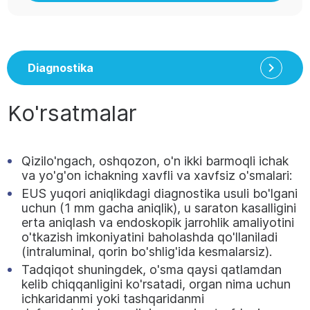
Diagnostika
Ko'rsatmalar
Qizilo'ngach, oshqozon, o'n ikki barmoqli ichak
va yo'g'on ichakning xavfli va xavfsiz o'smalari:
EUS yuqori aniqlikdagi diagnostika usuli bo'lgani
uchun (1 mm gacha aniqlik), u saraton kasalligini
erta aniqlash va endoskopik jarrohlik amaliyotini
o'tkazish imkoniyatini baholashda qo'llaniladi
(intraluminal, qorin bo'shlig'ida kesmalarsiz).
Tadqiqot shuningdek, o'sma qaysi qatlamdan
kelib chiqqanligini ko'rsatadi, organ nima uchun
ichkaridanmi yoki tashqaridanmi