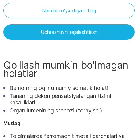
Narxlar ro'yxatiga o'ting
Uchrashuvni rejalashtirish
Qo'llash mumkin bo'lmagan
holatlar
Bemorning og'ir umumiy somatik holati
Tananing dekompensatsiyalangan tizimli
kasalliklari
Organ lümenining stenozi (torayishi)
Mutlaq
To'qimalarda ferromagnit metall parchalari va