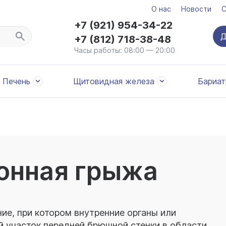
О нас
Новости
С
+7 (921) 954-34-22
Д
+7 (812) 718-38-48
Часы работы: 08:00 — 20:00
Печень
Щитовидная железа
Бариат
онная грыжа
ие, при котором внутренние органы или
й участок передней брюшной стенки в области