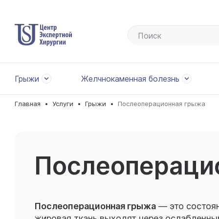
Грыжи
Желчнокаменная болезнь
Главная
Услуги
Грыжи
Послеоперационная грыжа
Послеопераци
Послеоперационная грыжа
— это состоян
жировая ткань выходят через ослабленны