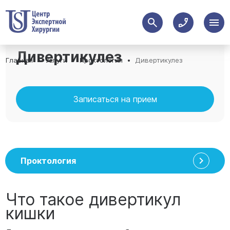
Дивертикулез
Главная
Услуги
Проктология
Дивертикулез
Записаться на прием
Проктология
Что такое дивертикул
кишки