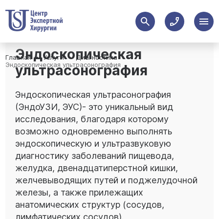
Эндоскопическая
Главная
Услуги
Диагностика
Эндоскопическая ультрасонография
ультрасонография
Эндоскопическая ультрасонография
(ЭндоУЗИ, ЭУС)- это уникальный вид
исследования, благодаря которому
возможно одновременно выполнять
эндоскопическую и ультразвуковую
диагностику заболеваний пищевода,
желудка, двенадцатиперстной кишки,
желчевыводящих путей и поджелудочной
железы, а также прилежащих
анатомических структур (сосудов,
лимфатических сосудов).